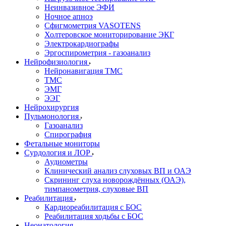
Неинвазивное ЭФИ
Ночное апноэ
Сфигмометрия VASOTENS
Холтеровское мониторирование ЭКГ
Электрокардиографы
Эргоспирометрия - газоанализ
Нейрофизиология
Нейронавигация ТМС
ТМС
ЭМГ
ЭЭГ
Нейрохирургия
Пульмонология
Газоанализ
Спирография
Фетальные мониторы
Сурдология и ЛОР
Аудиометры
Клинический анализ слуховых ВП и ОАЭ
Скрининг слуха новорождённых (ОАЭ),
тимпанометрия, слуховые ВП
Реабилитация
Кардиореабилитация с БОС
Реабилитация ходьбы с БОС
Неонатология