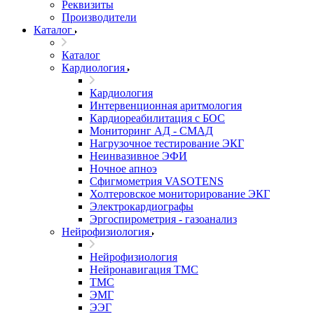
Реквизиты
Производители
Каталог
Каталог
Кардиология
Кардиология
Интервенционная аритмология
Кардиореабилитация с БОС
Мониторинг АД - СМАД
Нагрузочное тестирование ЭКГ
Неинвазивное ЭФИ
Ночное апноэ
Сфигмометрия VASOTENS
Холтеровское мониторирование ЭКГ
Электрокардиографы
Эргоспирометрия - газоанализ
Нейрофизиология
Нейрофизиология
Нейронавигация ТМС
ТМС
ЭМГ
ЭЭГ