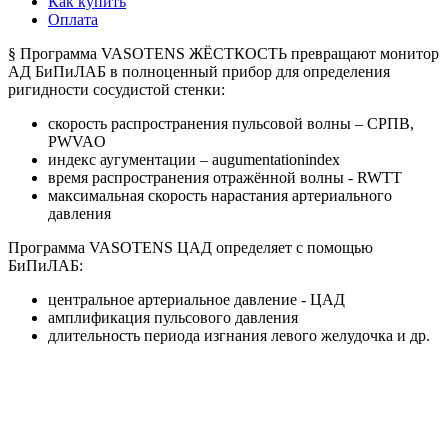
Как купить
Оплата
§ Программа VASOTENS ЖЁСТКОСТЬ превращают монитор
АД БиПиЛАБ в полноценный прибор для определения
ригидности сосудистой стенки:
скорость распространения пульсовой волны – СРПВ,
PWVAO
индекс аугументации – augumentationindex
время распространения отражённой волны - RWTT
максимальная скорость нарастания артериального
давления
Программа VASOTENS ЦАД определяет с помощью
БиПиЛАБ:
центральное артериальное давление - ЦАД
амплификация пульсового давления
длительность периода изгнания левого желудочка и др.