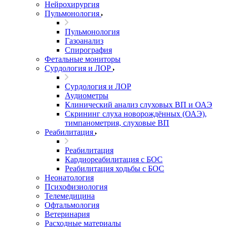
Нейрохирургия
Пульмонология
Пульмонология
Газоанализ
Спирография
Фетальные мониторы
Сурдология и ЛОР
Сурдология и ЛОР
Аудиометры
Клинический анализ слуховых ВП и ОАЭ
Скрининг слуха новорождённых (ОАЭ),
тимпанометрия, слуховые ВП
Реабилитация
Реабилитация
Кардиореабилитация с БОС
Реабилитация ходьбы с БОС
Неонатология
Психофизиология
Телемедицина
Офтальмология
Ветеринария
Расходные материалы