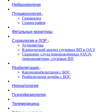
Нейрохирургия
Пульмонология
Газоанализ
Спирография
Фетальные мониторы
Сурдология и ЛОР
Аудиометры
Клинический анализ слуховых ВП и ОАЭ
Скрининг слуха новорождённых (ОАЭ),
тимпанометрия, слуховые ВП
Реабилитация
Кардиореабилитация с БОС
Реабилитация ходьбы с БОС
Неонатология
Психофизиология
Телемедицина