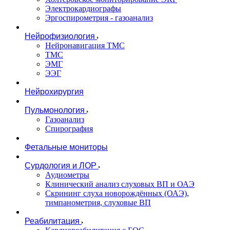
Электрокардиографы
Эргоспирометрия - газоанализ
Нейрофизиология
Нейронавигация ТМС
ТМС
ЭМГ
ЭЭГ
Нейрохирургия
Пульмонология
Газоанализ
Спирография
Фетальные мониторы
Сурдология и ЛОР
Аудиометры
Клинический анализ слуховых ВП и ОАЭ
Скрининг слуха новорождённых (ОАЭ),
тимпанометрия, слуховые ВП
Реабилитация