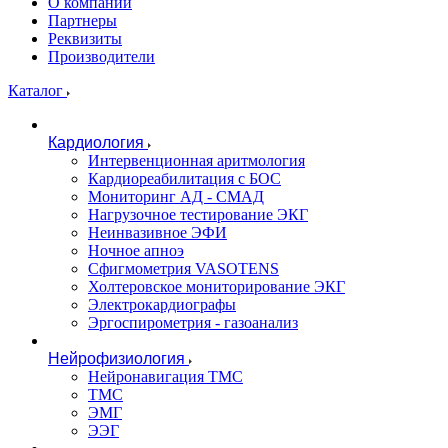
О компании
Партнеры
Реквизиты
Производители
Каталог
Кардиология
Интервенционная аритмология
Кардиореабилитация с БОС
Мониторинг АД - СМАД
Нагрузочное тестирование ЭКГ
Неинвазивное ЭФИ
Ночное апноэ
Сфигмометрия VASOTENS
Холтеровское мониторирование ЭКГ
Электрокардиографы
Эргоспирометрия - газоанализ
Нейрофизиология
Нейронавигация ТМС
ТМС
ЭМГ
ЭЭГ